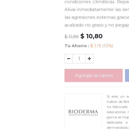
condiciones climáticas. Repa
Alivia inmediatamente las se
las agresiones externas graci
acabado no graso y no pegaj
$
10,80
$
11,99
Tu Ahorro :
$
1.19
(10%)
Agregar al carrito
Si eres un a
hablar de Bio
ha fabricado 
laboratorios
gama se inspi
dedicados a
dermatológic