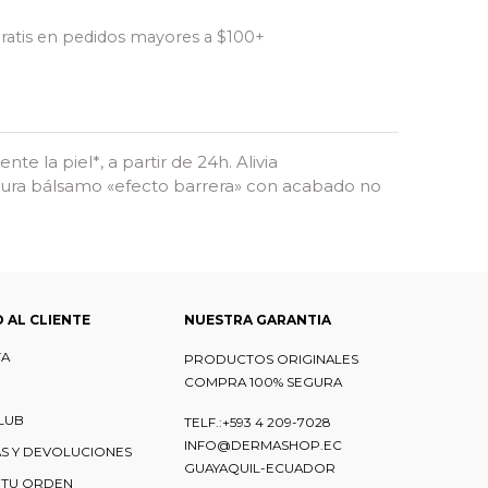
gratis en pedidos mayores a $100+
 la piel*, a partir de 24h. Alivia
extura bálsamo «efecto barrera» con acabado no
O AL CLIENTE
NUESTRA GARANTIA
TA
PRODUCTOS ORIGINALES
COMPRA 100% SEGURA
LUB
TELF.:+593 4 209-7028
INFO@DERMASHOP.EC
S Y DEVOLUCIONES
GUAYAQUIL-ECUADOR
 TU ORDEN