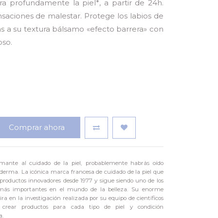
ra profundamente la piel*, a partir de 24h.
nsaciones de malestar. Protege los labios de
as a su textura bálsamo «efecto barrera» con
oso.
Comprar ahora
mante al cuidado de la piel, probablemente habrás oído
derma. La icónica marca francesa de cuidado de la piel que
productos innovadores desde 1977 y sigue siendo uno de los
 más importantes en el mundo de la belleza. Su enorme
ra en la investigación realizada por su equipo de científicos
 crear productos para cada tipo de piel y condición
a.