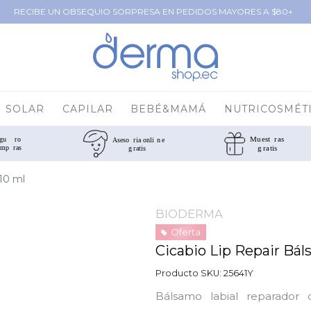
RECIBE UN OBSEQUIO SORPRESA EN PEDIDOS MAYORES A $80+
SOLAR
CAPILAR
BEBÉ&MAMÁ
NUTRICOSMÉT
 10 ml
BIODERMA
Oferta
Cicabio Lip Repair Bál
Producto SKU:
25641Y
Bálsamo labial reparador