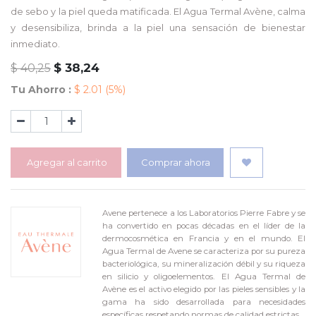
de sebo y la piel queda matificada. El Agua Termal Avène, calma
y desensibiliza, brinda a la piel una sensación de bienestar
inmediato.
$
38,24
$
40,25
Tu Ahorro :
$
2.01
(5%)
Agregar al carrito
Comprar ahora
Avene pertenece a los Laboratorios Pierre Fabre y se
ha convertido en pocas décadas en el líder de la
dermocosmética en Francia y en el mundo. El
Agua Termal de Avene se caracteriza por su pureza
bacteriológica, su mineralización débil y su riqueza
en silicio y oligoelementos. El Agua Termal de
Avène es el activo elegido por las pieles sensibles y la
gama ha sido desarrollada para necesidades
específicas respetando normas de calidad estrictas.