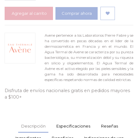
Agregar al carrito
Comprar ahora
Avene pertenece a los Laboratorios Pierre Fabre y se
ha convertido en pocas décadas en el líder de la
dermocosmética en Francia y en el mundo. El
Agua Termal de Avene se caracteriza por su pureza
bacteriológica, su mineralización débil y su riqueza
en silicio y oligoelementos. El Agua Termal de
Avène es el activo elegido por las pieles sensibles y la
gama ha sido desarrollada para necesidades
específicas respetando normas de calidad estrictas.
Disfruta de envíos nacionales gratis en pedidos mayores
a $100+
Descripción
Especificaciones
Reseñas
Ingredientes
Beneficios
Indicaciones de uso