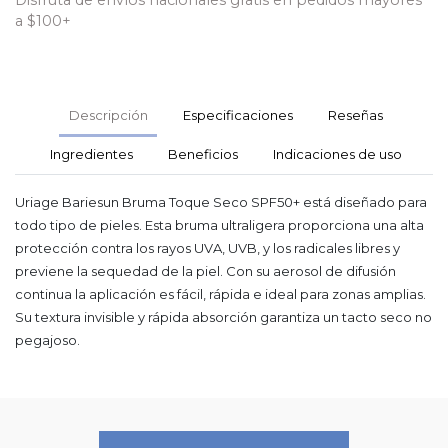
Disfruta de envíos nacionales gratis en pedidos mayores
a $100+
Descripción
Especificaciones
Reseñas
Ingredientes
Beneficios
Indicaciones de uso
Uriage Bariesun Bruma Toque Seco SPF50+ está diseñado para
todo tipo de pieles. Esta bruma ultraligera proporciona una alta
protección contra los rayos UVA, UVB, y los radicales libres y
previene la sequedad de la piel. Con su aerosol de difusión
continua la aplicación es fácil, rápida e ideal para zonas amplias.
Su textura invisible y rápida absorción garantiza un tacto seco no
pegajoso.