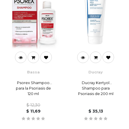
Bassa
Ducray
Psorex Shampoo
Ducray Kertyol
para la Psoriasis de
Shampoo para
120 ml
Psoriasis de 200 ml
$
12,30
$
11,69
$
35,13