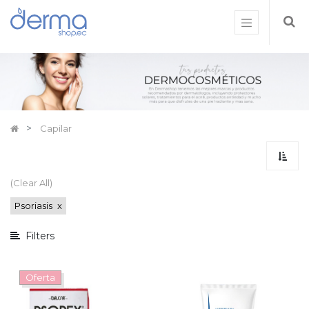
Mostrar
opciones
Mostrar
categorías
Capilar
(Clear All)
Psoriasis
x
Filters
Oferta