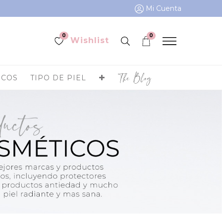
Mi Cuenta
0
0
Wishlist
The Blog
ICOS
TIPO DE PIEL