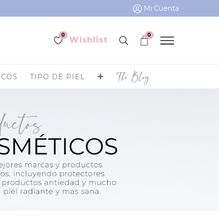
Mi Cuenta
0
0
Wishlist
The Blog
ICOS
TIPO DE PIEL